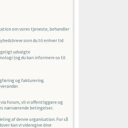
kation om vores tjeneste, behandler
nyhedsbreve som du til enhver tid
ggeligt udvalgte
knologi (og du kan informere os til
gføring og fakturering.
everandør.
ia forum, vil vi offentliggøre og
res nærværende betingelser.
deling af denne organisation. For så
dover kan vi videregive dine