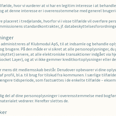
ilfælde, hvor vi vurderer at vi har en legitim interesse i at behand
, og at denne interesse er i overensstemmelse med generel brugeri
 placeret i tredjelande, hvorfor vi i visse tilfælde vil overføre pe
mmissionens standardkontrakter, jf. databeskyttelsesforordningen
ninger
 administreres af Klubmodul ApS, til at indsamle og behandle op
g brugere. På den måde er vi sikret at alle personoplysninger, du 
kyttet) servere, at alle elektroniske transaktioner indgået via hj
Socket Layer), og at vi ikke gemmer kreditkortoplysninger eller d
r mens dit medlemsskab består. Derudover opbevarer vi dine oplys
profil, bl.a. til brug for tilskud fra kommunen. l særlige tilfælde 
ængere tidsperiode, som fastsættes i de enkelte tilfælde – ekse
ig del af dine personoplysninger i overensstemmelse med bogførings
terialet vedrører. Herefter slettes de.
kker