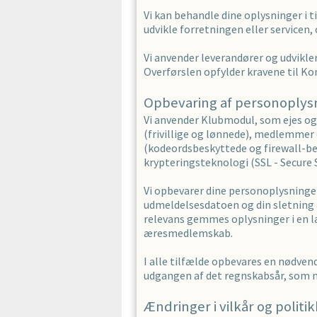
Vi kan behandle dine oplysninger i t
udvikle forretningen eller servicen
Vi anvender leverandører og udviklere
Overførslen opfylder kravene til Ko
Opbevaring af personoplys
Vi anvender Klubmodul, som ejes og
(frivillige og lønnede), medlemmer o
(kodeordsbeskyttede og firewall-bes
krypteringsteknologi (SSL - Secure 
Vi opbevarer dine personoplysninge
udmeldelsesdatoen og din sletning af 
relevans gemmes oplysninger i en l
æresmedlemskab.
I alle tilfælde opbevares en nødvend
udgangen af det regnskabsår, som ma
Ændringer i vilkår og politi