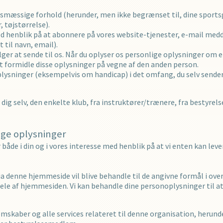
mæssige forhold (herunder, men ikke begrænset til, dine sportsg
tøjstørrelse).
med henblik på at abonnere på vores website-tjenester, e-mail medd
til navn, email).
er at sende til os. Når du oplyser os personlige oplysninger om en
 at formidle disse oplysninger på vegne af den anden person.
ysninger (eksempelvis om handicap) i det omfang, du selv sender 
dig selv, den enkelte klub, fra instruktører/trænere, fra bestyre
ige oplysninger
åde i din og i vores interesse med henblik på at vi enten kan lever
a denne hjemmeside vil blive behandle til de angivne formål i 
 dele af hjemmesiden. Vi kan behandle dine personoplysninger til at
skaber og alle services relateret til denne organisation, herunde