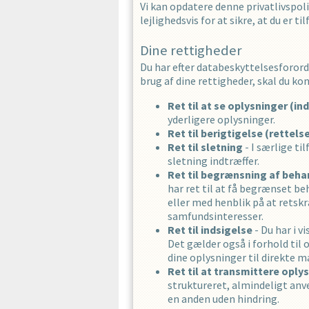
Vi kan opdatere denne privatlivspoli
lejlighedsvis for at sikre, at du er 
Dine rettigheder
Du har efter databeskyttelsesforordn
brug af dine rettigheder, skal du k
Ret til at se oplysninger (in
yderligere oplysninger.
Ret til berigtigelse (rettels
Ret til sletning
- I særlige ti
sletning indtræffer.
Ret til begrænsning af beha
har ret til at få begrænset b
eller med henblik på at retskr
samfundsinteresser.
Ret til indsigelse
- Du har i v
Det gælder også i forhold til 
dine oplysninger til direkte m
Ret til at transmittere oply
struktureret, almindeligt anv
en anden uden hindring.