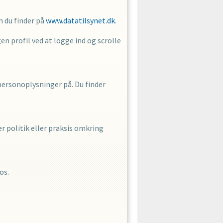
m du finder på
www.datatilsynet.dk
.
gen profil ved at logge ind og scrolle
e personoplysninger på. Du finder
r politik eller praksis omkring
os.