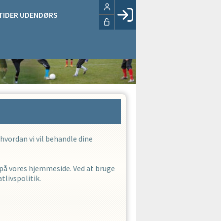
TIDER UDENDØRS
Facebook login
Husk mig
Glemt password
Opret profil
LOG IND
 hvordan vi vil behandle dine
 på vores hjemmeside. Ved at bruge
livspolitik.