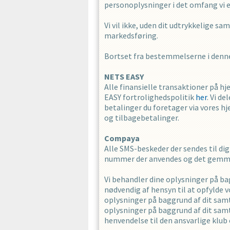
personoplysninger i det omfang vi er
Vi vil ikke, uden dit udtrykkelige s
markedsføring.
Bortset fra bestemmelserne i denne pr
NETS EASY
Alle finansielle transaktioner på
EASY fortrolighedspolitik
her
. Vi d
betalinger du foretager via vores h
og tilbagebetalinger.
Compaya
Alle SMS-beskeder der sendes til 
nummer der anvendes og det gemmes 
Vi behandler dine oplysninger på ba
nødvendig af hensyn til at opfylde vo
oplysninger på baggrund af dit samty
oplysninger på baggrund af dit samty
henvendelse til den ansvarlige klub 