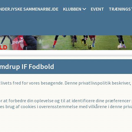
NDERJYSKE SAMMENARBEJDE
KLUBBEN
EVENT
TRÆNINGS
mdrup IF Fodbold
atlivets fred for vores besøgende. Denne privatlivspolitik beskriver,
 at forbedre din oplevelse og til at identificere dine præferencer
s brug af cookies i overensstemmelse med vilkårene i denne privat