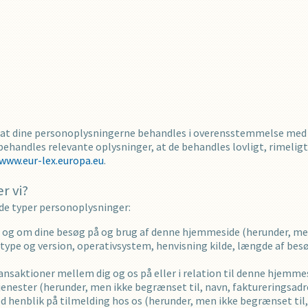
r, at dine personoplysningerne behandles i overensstemmelse me
behandles relevante oplysninger, at de behandles lovligt, rimelig
www.eur-lex.europa.eu
.
r vi?
de typer personoplysninger:
og om dine besøg på og brug af denne hjemmeside (herunder, men 
type og version, operativsystem, henvisning kilde, længde af besø
nsaktioner mellem dig og os på eller i relation til denne hjemme
tjenester (herunder, men ikke begrænset til, navn, faktureringsadr
med henblik på tilmelding hos os (herunder, men ikke begrænset ti