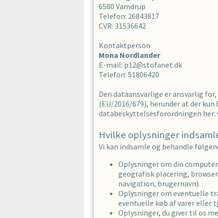
6580
Vamdrup
Telefon
:
26843817
CVR
:
31536642
Kontaktperson
Mona
Nordlander
E-mail
:
p12@stofanet.dk
Telefon
:
51806420
Den dataansvarlige er ansvarlig fo
(EU/2016/679), herunder at der kun 
databeskyttelsesforordningen her:
Hvilke oplysninger indsamle
Vi kan indsamle og behandle følgen
Oplysninger om din computer 
geografisk placering, browser
navigation, brugernavn).
Oplysninger om eventuelle tra
eventuelle køb af varer eller 
Oplysninger, du giver til os 