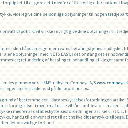
 forpligtet til at gøre det i medfør af EU-retlig eller national lov
amtykke, videregive dine personlige oplysninger til nogen tredjepar
ivatlivspolitik, vil vi ikke i øvrigt give dine oplysninger til tred
 hjemmesiden håndteres gennem vores betalingstjenesteudbyder, 
eler alene oplysninger med NETS EASY, i det omfang det er nødvend
jemmeside; refundering af betalinger, behandling af klager samt 
dig sendes gennem vores SMS-udbyder, Compaya A/S
www.compaya.d
ingen andre steder end på din profil hos os.
ggrund af bestemmelsen i databeskyttelsesforordningen artikel 6, s
res forpligtelser i medfør af disse vilkår samt levere servicen til 
kke i medfør af databeskyttelsesforordningen artikel 6, stk. 1, lit
kke, har du til enhver tid ret til at trække dit samtykke tilbage. 
eller det ansvarlige forbund.