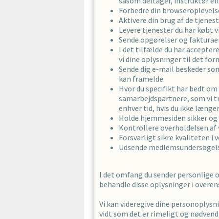
såsom deltager, instruktør e
Forbedre din browseroplevels
Aktivere din brug af de tjene
Levere tjenester du har købt 
Sende opgørelser og fakturaer 
I det tilfælde du har accepte
vi dine oplysninger til det for
Sende dig e-mail beskeder som
kan framelde.
Hvor du specifikt har bedt om
samarbejdspartnere, som vi tro
enhver tid, hvis du ikke læn
Holde hjemmesiden sikker og
Kontrollere overholdelsen af ​
Forsvarligt sikre kvaliteten 
Udsende medlemsundersøgelser
I det omfang du sender personlige o
behandle disse oplysninger i overen
Vi kan videregive dine personoplysni
vidt som det er rimeligt og nødvendi