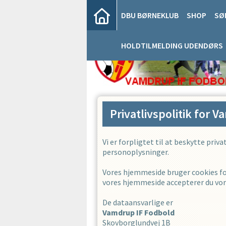
DBU BØRNEKLUB
SHOP
SØ
HOLDTILMELDING UDENDØRS
Privatlivspolitik for
Va
Vi er forpligtet til at beskytte priv
personoplysninger.
Vores hjemmeside bruger cookies for
vores hjemmeside accepterer du vore
De dataansvarlige er
Vamdrup IF Fodbold
Skovborglundvej 1B