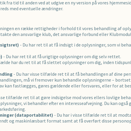
tik fra tid til anden ved at udgive en ny version på vores hjemmesi
tilfreds med eventuelle ændringer.
ingen en række rettigheder i forhold til vores behandling af oply
ontakte den ansvarlige klub, det ansvarlige forbund eller Klubmodu
dsigtsret)
- Du har ret til at få indsigt i de oplysninger, som vi b
e)
- Du har ret til at få urigtige oplysninger om dig selv rettet.
lfælde har du ret til at få slettet oplysninger om dig, inden tidspu
ndling
- Du har visse tilfælde ret til at få behandlingen af dine 
ehandlingen, må vi fremover kun behandle oplysningerne – bortset
av kan fastlægges, gøres gældende eller forsvares, eller for at be
isse tilfælde ret til at gøre indsigelse mod vores ellers lovlige be
oplysninger, vi behandler efter en interesseafvejning. Du kan også
arkedsføring.
sninger (dataportabilitet)
- Du har i visse tilfælde ret til at mod
endt og maskinlæsbart format samt at få overført disse personopl