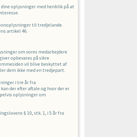
le dine oplysninger med henblik på at
nteresse.
rsonoplysninger til tredjelande.
s artikel 46.
lysninger om vores medarbejdere
giver opbevares på sikre
emmesiden vil blive beskyttet af
eler dem ikke med en tredjepart.
ninger i
tre
år fra
kan der efter aftale og hvor der er
mpelvis oplysninger om
lovens § 10, stk. 1, i 5 år fra