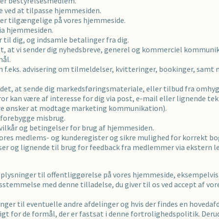
ller bestyrelsesmedlem.
e ved at tilpasse hjemmesiden.
ster tilgængelige på vores hjemmeside.
via hjemmesiden.
til dig, og indsamle betalinger fra dig.
ret, at vi sender dig nyhedsbreve, generel og kommerciel kommuni
mål.
 f.eks. advisering om tilmeldelser, kvitteringer, bookinger, samt 
 det, at sende dig markedsføringsmateriale, eller tilbud fra omhy
r kan være af interesse for dig via post, e-mail eller lignende te
gere ønsker at modtage marketing kommunikation).
 forebygge misbrug.
​vilkår og betingelser for brug af hjemmesiden.
i vores medlems- og kunderegister og sikre mulighed for korrekt bo
 og lignende til brug for feedback fra medlemmer via ekstern l
plysninger til offentliggørelse på vores hjemmeside, eksempelvis v
sstemmelse med denne tilladelse, du giver til os ved accept af vo
nger til eventuelle andre afdelinger og hvis der findes en hovedaf
gt for de formål, der er fastsat i denne fortrolighedspolitik. Deru