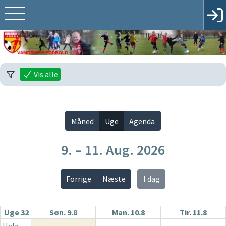
Vis alle
Måned
Uge
Agenda
9. – 11. Aug. 2026
Forrige
Næste
I dag
Uge 32
Søn. 9.8
Man. 10.8
Tir. 11.8